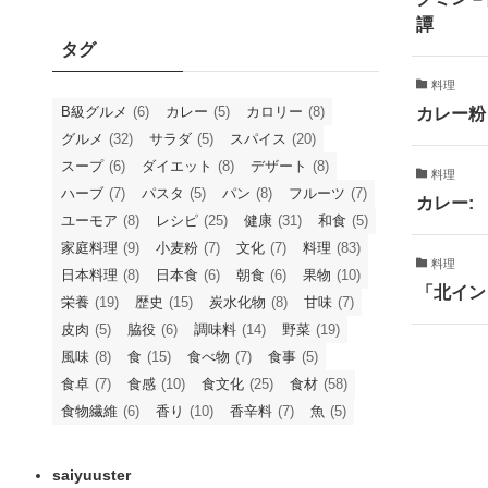
譚
タグ
料理
B級グルメ
(6)
カレー
(5)
カロリー
(8)
カレー粉
グルメ
(32)
サラダ
(5)
スパイス
(20)
スープ
(6)
ダイエット
(8)
デザート
(8)
料理
ハーブ
(7)
パスタ
(5)
パン
(8)
フルーツ
(7)
カレー:
ユーモア
(8)
レシピ
(25)
健康
(31)
和食
(5)
家庭料理
(9)
小麦粉
(7)
文化
(7)
料理
(83)
料理
日本料理
(8)
日本食
(6)
朝食
(6)
果物
(10)
「北イン
栄養
(19)
歴史
(15)
炭水化物
(8)
甘味
(7)
皮肉
(5)
脇役
(6)
調味料
(14)
野菜
(19)
風味
(8)
食
(15)
食べ物
(7)
食事
(5)
食卓
(7)
食感
(10)
食文化
(25)
食材
(58)
食物繊維
(6)
香り
(10)
香辛料
(7)
魚
(5)
saiyuuster