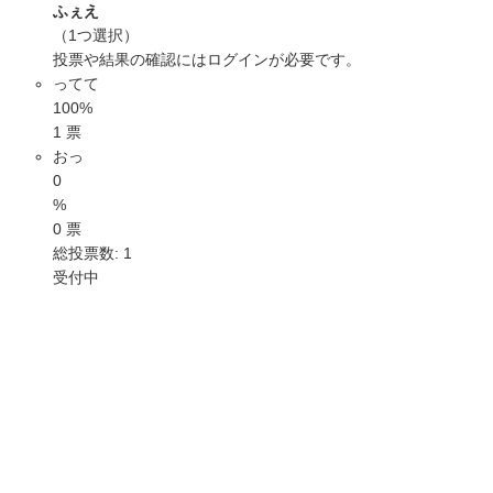
ふぇえ
（1つ選択）
投票や結果の確認には
ログイン
が必要です。
ってて
100%
1 票
おっ
0
%
0 票
総投票数: 1
受付中