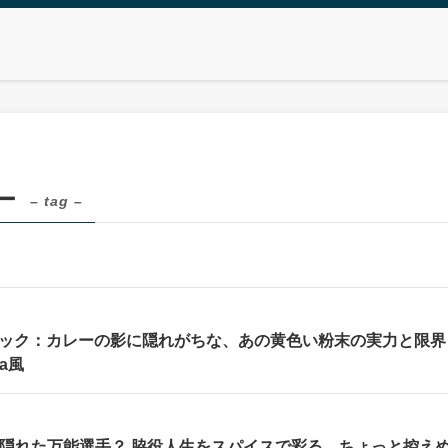
ー
– tag –
ック：カレーの影に隠れがちな、あの黄色い粉末の実力と限界 
ia風
– 隠れた万能選手？ 脇役人生をスパイスで彩る、ちょっと控え