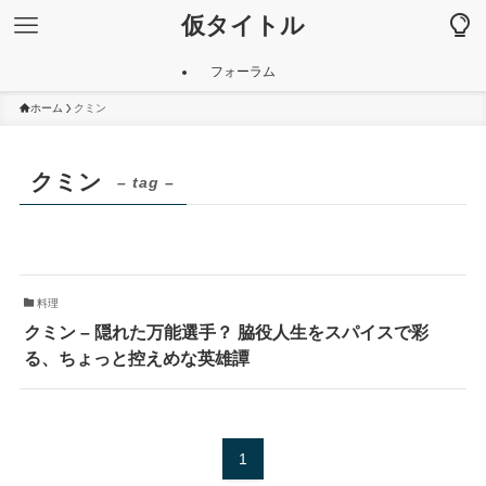
仮タイトル
フォーラム
ホーム
クミン
クミン
– tag –
料理
クミン – 隠れた万能選手？ 脇役人生をスパイスで彩
る、ちょっと控えめな英雄譚
1