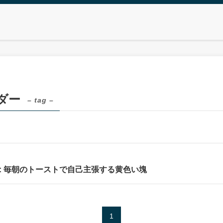
ダー
– tag –
: 毎朝のトーストで自己主張する黄色い塊
1