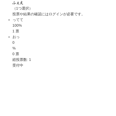
ふぇえ
（1つ選択）
投票や結果の確認には
ログイン
が必要です。
ってて
100%
1 票
おっ
0
%
0 票
総投票数: 1
受付中