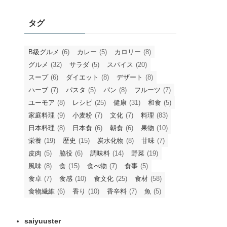
タグ
B級グルメ
(6)
カレー
(5)
カロリー
(8)
グルメ
(32)
サラダ
(5)
スパイス
(20)
スープ
(6)
ダイエット
(8)
デザート
(8)
ハーブ
(7)
パスタ
(5)
パン
(8)
フルーツ
(7)
ユーモア
(8)
レシピ
(25)
健康
(31)
和食
(5)
家庭料理
(9)
小麦粉
(7)
文化
(7)
料理
(83)
日本料理
(8)
日本食
(6)
朝食
(6)
果物
(10)
栄養
(19)
歴史
(15)
炭水化物
(8)
甘味
(7)
皮肉
(5)
脇役
(6)
調味料
(14)
野菜
(19)
風味
(8)
食
(15)
食べ物
(7)
食事
(5)
食卓
(7)
食感
(10)
食文化
(25)
食材
(58)
食物繊維
(6)
香り
(10)
香辛料
(7)
魚
(5)
saiyuuster