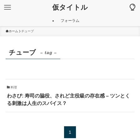
仮タイトル
フォーラム
ホーム
チューブ
チューブ
– tag –
料理
わさび: 寿司の脇役、されど主役級の存在感 – ツンとく
る刺激は人生のスパイス？
1