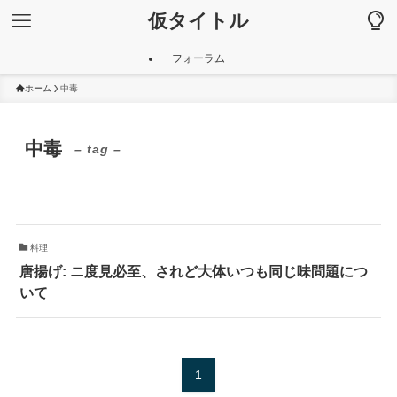
仮タイトル
フォーラム
ホーム
中毒
中毒
– tag –
料理
唐揚げ: ニ度見必至、されど大体いつも同じ味問題につ
いて
1