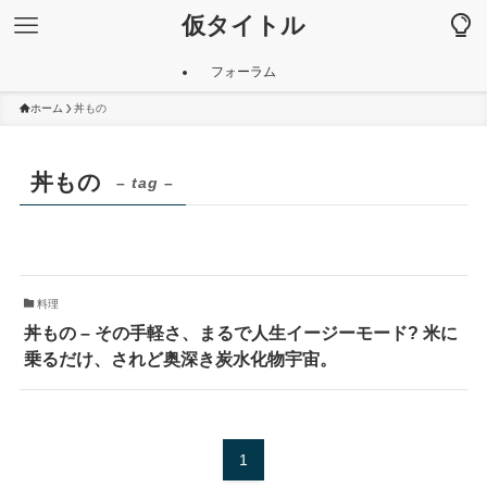
仮タイトル
フォーラム
ホーム
丼もの
丼もの
– tag –
料理
丼もの – その手軽さ、まるで人生イージーモード? 米に
乗るだけ、されど奥深き炭水化物宇宙。
1