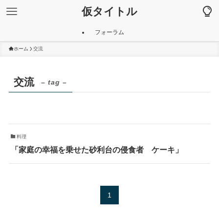
仮タイトル
フォーラム
ホーム
交流
交流
– tag –
料理
「家庭の幸福を乗せた砂利台の侵食者 ケーキ」
1