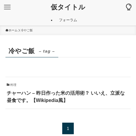
仮タイトル
フォーラム
ホーム
冷やご飯
冷やご飯
– tag –
料理
チャーハン – 昨日作った米の活用術？ いいえ、立派な
昼食です。【Wikipedia風】
1