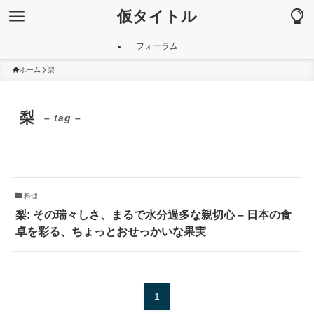
仮タイトル
フォーラム
ホーム
梨
梨
– tag –
料理
梨: その瑞々しさ、まるで水分過多な親切心 – 日本の食
卓を彩る、ちょっとおせっかいな果実
1