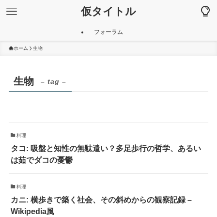
仮タイトル
フォーラム
ホーム
生物
生物
– tag –
料理
タコ: 吸盤と知性の無駄遣い？多足歩行の哲学、あるい
は茹でダコの憂鬱
料理
カニ: 横歩きで築く社会、その斜めからの観察記録 –
Wikipedia風