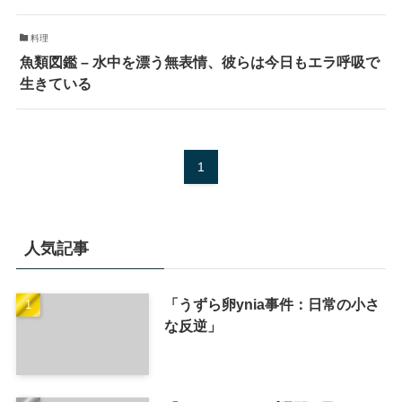
料理
魚類図鑑 – 水中を漂う無表情、彼らは今日もエラ呼吸で
生きている
1
人気記事
「うずら卵ynia事件：日常の小さ
な反逆」