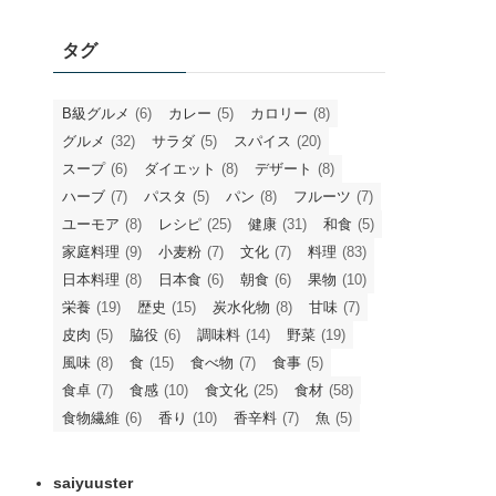
タグ
B級グルメ
(6)
カレー
(5)
カロリー
(8)
グルメ
(32)
サラダ
(5)
スパイス
(20)
スープ
(6)
ダイエット
(8)
デザート
(8)
ハーブ
(7)
パスタ
(5)
パン
(8)
フルーツ
(7)
ユーモア
(8)
レシピ
(25)
健康
(31)
和食
(5)
家庭料理
(9)
小麦粉
(7)
文化
(7)
料理
(83)
日本料理
(8)
日本食
(6)
朝食
(6)
果物
(10)
栄養
(19)
歴史
(15)
炭水化物
(8)
甘味
(7)
皮肉
(5)
脇役
(6)
調味料
(14)
野菜
(19)
風味
(8)
食
(15)
食べ物
(7)
食事
(5)
食卓
(7)
食感
(10)
食文化
(25)
食材
(58)
食物繊維
(6)
香り
(10)
香辛料
(7)
魚
(5)
saiyuuster