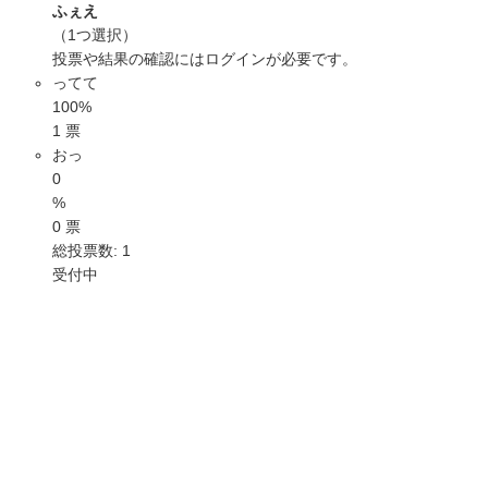
ふぇえ
（1つ選択）
投票や結果の確認には
ログイン
が必要です。
ってて
100%
1 票
おっ
0
%
0 票
総投票数: 1
受付中