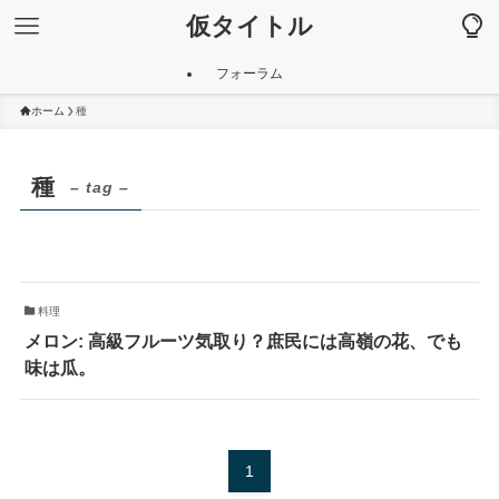
仮タイトル
フォーラム
ホーム
種
種
– tag –
料理
メロン: 高級フルーツ気取り？庶民には高嶺の花、でも
味は瓜。
1