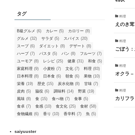
タグ
料理
えのき茸
B級グルメ
(6)
カレー
(5)
カロリー
(8)
グルメ
(32)
サラダ
(5)
スパイス
(20)
料理
スープ
(6)
ダイエット
(8)
デザート
(8)
ごぼう：
ハーブ
(7)
パスタ
(5)
パン
(8)
フルーツ
(7)
ユーモア
(8)
レシピ
(25)
健康
(31)
和食
(5)
料理
家庭料理
(9)
小麦粉
(7)
文化
(7)
料理
(83)
オクラ 
日本料理
(8)
日本食
(6)
朝食
(6)
果物
(10)
栄養
(19)
歴史
(15)
炭水化物
(8)
甘味
(7)
料理
皮肉
(5)
脇役
(6)
調味料
(14)
野菜
(19)
カリフラ
風味
(8)
食
(15)
食べ物
(7)
食事
(5)
食卓
(7)
食感
(10)
食文化
(25)
食材
(58)
食物繊維
(6)
香り
(10)
香辛料
(7)
魚
(5)
saiyuuster