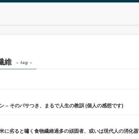
繊維
– tag –
ン – そのパサつき、まるで人生の教訓 (個人の感想です)
米に劣ると嘯く食物繊維過多の頑固者、或いは現代人の消化器