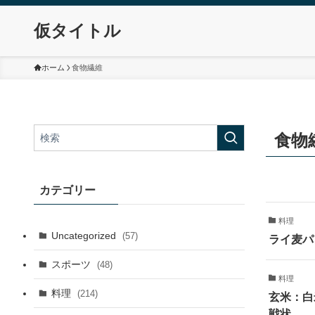
仮タイトル
ホーム
食物繊維
食物
カテゴリー
料理
Uncategorized
(57)
ライ麦パ
スポーツ
(48)
料理
料理
(214)
玄米：白
戦状