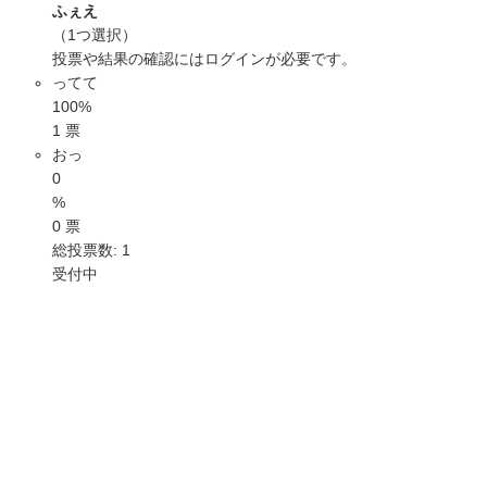
ふぇえ
（1つ選択）
投票や結果の確認には
ログイン
が必要です。
ってて
100%
1 票
おっ
0
%
0 票
総投票数: 1
受付中