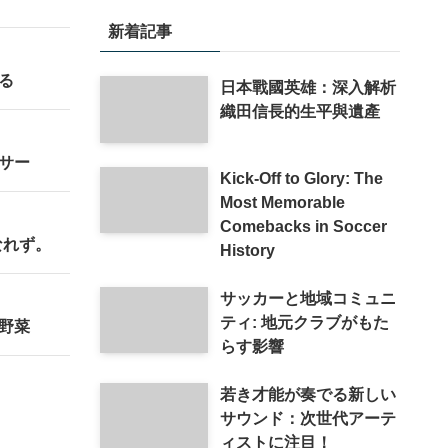
新着記事
る
日本戰國英雄：深入解析
織田信長的生平與遺產
サー
Kick-Off to Glory: The
Most Memorable
Comebacks in Soccer
なれず。
History
サッカーと地域コミュニ
ティ: 地元クラブがもた
野菜
らす影響
若き才能が奏でる新しい
サウンド：次世代アーテ
ィストに注目！