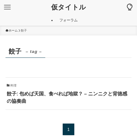
仮タイトル
フォーラム
ホーム
餃子
餃子
– tag –
料理
餃子: 包めば天国、食べれば地獄？ – ニンニクと背徳感
の協奏曲
1