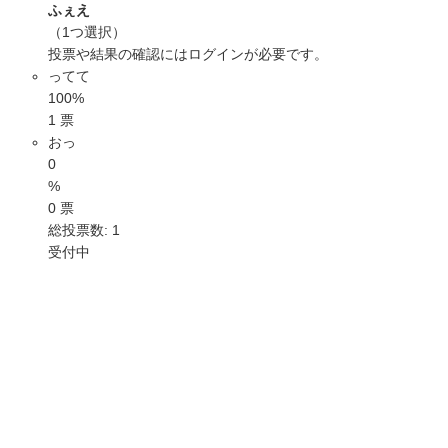
ふぇえ
（1つ選択）
投票や結果の確認には
ログイン
が必要です。
ってて
100%
1 票
おっ
0
%
0 票
総投票数: 1
受付中