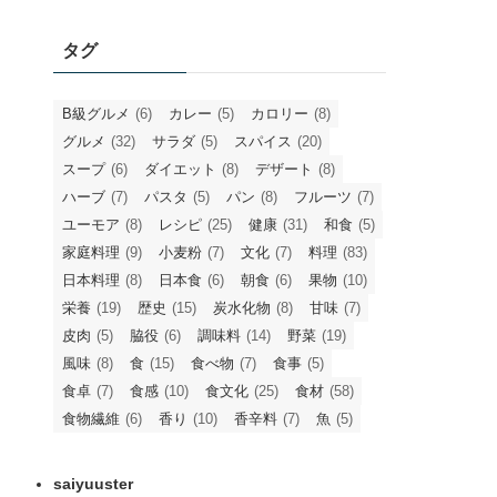
タグ
B級グルメ
(6)
カレー
(5)
カロリー
(8)
グルメ
(32)
サラダ
(5)
スパイス
(20)
スープ
(6)
ダイエット
(8)
デザート
(8)
ハーブ
(7)
パスタ
(5)
パン
(8)
フルーツ
(7)
ユーモア
(8)
レシピ
(25)
健康
(31)
和食
(5)
家庭料理
(9)
小麦粉
(7)
文化
(7)
料理
(83)
日本料理
(8)
日本食
(6)
朝食
(6)
果物
(10)
栄養
(19)
歴史
(15)
炭水化物
(8)
甘味
(7)
皮肉
(5)
脇役
(6)
調味料
(14)
野菜
(19)
風味
(8)
食
(15)
食べ物
(7)
食事
(5)
食卓
(7)
食感
(10)
食文化
(25)
食材
(58)
食物繊維
(6)
香り
(10)
香辛料
(7)
魚
(5)
saiyuuster